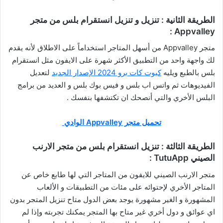
الطريقة الثانية : تنزيل و تنزيل انستقرام بلس من متجر
Appvalley :
متجر Appvalley من أسهل المتاجر استخداماً على الاطلاق لأنه يقدم
لك واجهة واحد من التطبيق الأكثر شهرة على الايفون مثل انستقرام
بلس بالطبع ويليه
كيوت كات برو 2024 الإصدار الجديد
لتعديل
الفيديوهات ثم واتس اب بلس و فيس بوك بلس و العديد من برامج
البلس الأخري والتي أنصحك ان تكتشفها بنفسك .
تحميل متجر Appvalley الوادي
الطريقة الثالثة : تنزيل انستقرام بلس من متجر الارنب
الصيني TutuApp :
متجر الارنب الصيني للايفون من المتاجر التي لها طابع خاص عن
المتاجر الأخري لإحتوائه على مئات من التطبيقات و الألعاب
المشهورة و الغير مشهورة يوجد بعض الدول متاح تنزيل المتجر بدون
اي عوائق و دول أخري غير متاح بها المتجر يمكنك تجربته وإذا لم