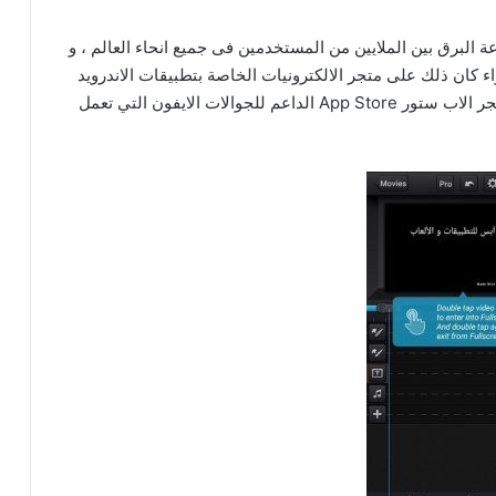
cute c للايفون ينتشر بسرعة البرق بين الملايين من المستخدمين فى جميع انحاء العالم ، و
كان ذلك على متجر الالكترونيات الخاصة بتطبيقات الاندرويد
جوجل بلاي ستور Google Play Store او حتى على متجر الاب ستور App Store الداعم للجوالات الايفون التي تعمل