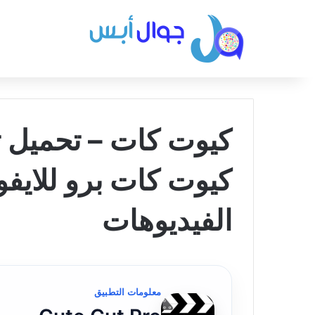
كيوت كات برو للايفو
الفيديوهات
معلومات التطبيق