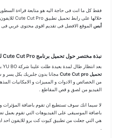
فقط كل ما انت فى حاجة اليه هو متابعة قراءة السطو
خلالها على رابط تحميل تطبيق Cute Cut Pro للايفون مجانا بدون جلبريك و التي تقدم من قبل فريق عمل موقع
أبس
الموقع الافضل فى تقديم اقوى محتوى عربي فى الش
نبذة مختصر حول تحميل برنامج Cute Cut Pro للايفون بدون جلبريك :
بعد انتظار طال لمدة بعيدة طلت علينا شركة YU BO بواحد من افضل تطبيقات المونتاج و تحرير الفيديوهات و هو
تحميل Cute Cut pro
مجانا بدون جلبريك بكل يسر و س
من الخصائص و الادوات و المميزات و الامكانيات المذهل
الفيديو من لصق و قص المقاطع .
لا سيما انك سوف تستطيع ان تقوم باضافة المؤثرات و ا
باضافة الموسيقى على الفيديوهات التي تقوم بعمل تصم
هي التي جعلت من تطبيق كيوت كت برو للايفون احد ابرز
.