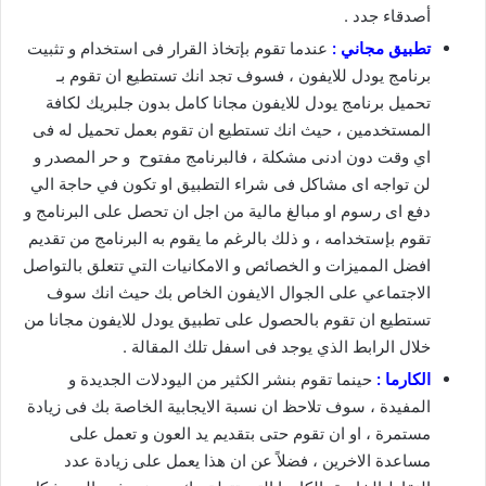
أصدقاء جدد .
تطبيق مجاني :
عندما تقوم بإتخاذ القرار فى استخدام و تثبيت
برنامج يودل للايفون ، فسوف تجد انك تستطيع ان تقوم بـ
تحميل برنامج يودل للايفون مجانا كامل بدون جلبريك لكافة
المستخدمين ، حيث انك تستطيع ان تقوم بعمل تحميل له فى
اي وقت دون ادنى مشكلة ، فالبرنامج مفتوح و حر المصدر و
لن تواجه اى مشاكل فى شراء التطبيق او تكون في حاجة الي
دفع اى رسوم او مبالغ مالية من اجل ان تحصل على البرنامج و
تقوم بإستخدامه ، و ذلك بالرغم ما يقوم به البرنامج من تقديم
افضل المميزات و الخصائص و الامكانيات التي تتعلق بالتواصل
الاجتماعي على الجوال الايفون الخاص بك حيث انك سوف
تستطيع ان تقوم بالحصول على تطبيق يودل للايفون مجانا من
خلال الرابط الذي يوجد فى اسفل تلك المقالة .
الكارما :
حينما تقوم بنشر الكثير من اليودلات الجديدة و
المفيدة ، سوف تلاحظ ان نسبة الايجابية الخاصة بك فى زيادة
مستمرة ، او ان تقوم حتى بتقديم يد العون و تعمل على
مساعدة الاخرين ، فضلاً عن ان هذا يعمل على زيادة عدد