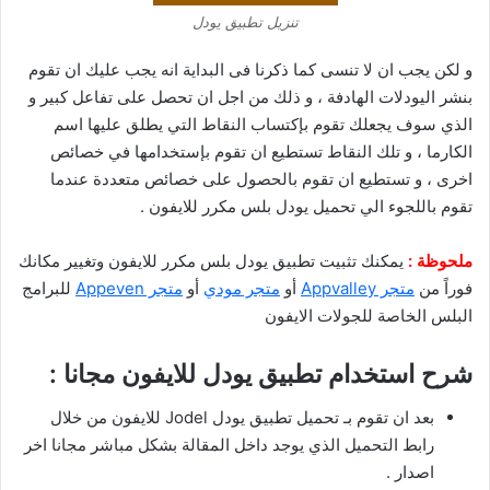
تنزيل تطبيق يودل
و لكن يجب ان لا تنسى كما ذكرنا فى البداية انه يجب عليك ان تقوم
بنشر اليودلات الهادفة ، و ذلك من اجل ان تحصل على تفاعل كبير و
الذي سوف يجعلك تقوم بإكتساب النقاط التي يطلق عليها اسم
الكارما ، و تلك النقاط تستطيع ان تقوم بإستخدامها في خصائص
اخرى ، و تستطيع ان تقوم بالحصول على خصائص متعددة عندما
تقوم باللجوء الي تحميل يودل بلس مكرر للايفون .
ملحوظة :
يمكنك تثبيت تطبيق يودل بلس مكرر للايفون وتغيير مكانك
فوراً من
متجر Appvalley
أو
متجر مودي
أو
متجر Appeven
للبرامج
البلس الخاصة للجولات الايفون
شرح استخدام تطبيق يودل للايفون مجانا :
بعد ان تقوم بـ تحميل تطبيق يودل Jodel للايفون من خلال
رابط التحميل الذي يوجد داخل المقالة بشكل مباشر مجانا اخر
اصدار .