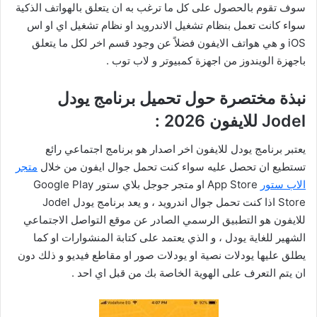
سوف تقوم بالحصول على كل ما ترغب به ان يتعلق بالهواتف الذكية
سواء كانت تعمل بنظام تشغيل الاندرويد او نظام تشغيل اي او اس
iOS و هي هواتف الايفون فضلاً عن وجود قسم اخر لكل ما يتعلق
باجهزة الويندوز من اجهزة كمبيوتر و لاب توب .
نبذة مختصرة حول تحميل برنامج يودل
Jodel للايفون 2026 :
يعتبر برنامج يودل للايفون اخر اصدار هو برنامج اجتماعي رائع
تستطيع ان تحصل عليه سواء كنت تحمل جوال ايفون من خلال
متجر
الاب ستور
App Store او متجر جوجل بلاي ستور Google Play
Store اذا كنت تحمل جوال اندرويد ، و يعد برنامج يودل Jodel
للايفون هو التطبيق الرسمي الصادر عن موقع التواصل الاجتماعي
الشهير للغاية يودل ، و الذي يعتمد على كتابة المنشوارات او كما
يطلق عليها يودلات نصية او يودلات صور او مقاطع فيديو و ذلك دون
ان يتم التعرف على الهوية الخاصة بك من قبل اي احد .