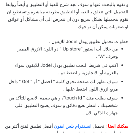
و تقوم بالبحث عنها و سوف تجد شرح للعبة أو التطبيق و أيضاً روابط
التحميل التي تتعلق باللعبة أو التطبيق بطريقة مباشرة و تستطيع ان
تقوم بتحميلها بشكل سريع دون ان تتعرض الي أي مشاكل أو عوائق
او صعوبات يمكن أن تواجهك :
خطوات تحميل تطبيق يودل Jodel للايفون :
من خلال أب استور “Up store ” ذو اللون الازرق المميز
وحرف “A” .
اكتب في شريط البحث تطبيق يودل Jodel للايفون سواء
بالعربية أو الانجليزية و اضغط تم .
سوف تظهر لك صفحة تحوي كلمة ” احصل ” أو ” Get ” داخل
مربع ازرق اللون اضغط عليها .
سوف يطلب منك ” touch Id”، و هي بصمة الاصبع للتأكد من
شخصيتك ، انتظر بضع دقائق و سوف يصبح التطبيق علي
جهازك الذكي الان .
يمكنك ايضا :
تحميل
انستقرام بلس ايفون
أفضل تطبيق لفتح أكثر من