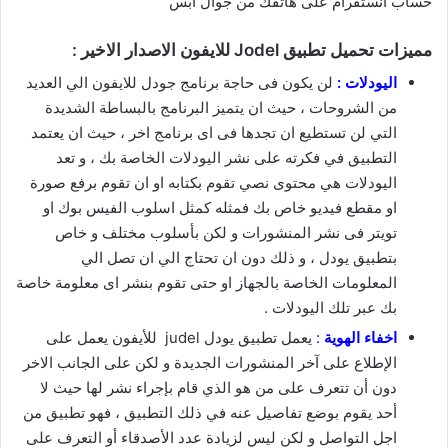
حساب أنستقرام على هاتفك من جوال أبس
مميزات تحميل تطبيق Jodel للايفون الاصدار الاخير :
اليودلات
:
لن يكون فى حاجة برنامج جودل للايفون الي العديد
من الشروحات ، حيث ان يتميز البرنامج بالبساطة الشديدة
التي لن تستطيع ان تجدها فى اى برنامج اخر ، حيث ان يعتمد
التطبيق في فكرته على نشر اليودلات الخاصة بك ، و تعد
اليودلات هي محتوى نصي تقوم بكتابه او ان تقوم برفع صورة
او مقطع فيديو خاص بك فمثله كمثل اسلوب الفيس بوك او
تويتر فى نشر المنشورات و لكن بأسلوب مختلف و خاص
بتطبيق يودل ، و ذلك دون ان تحتاج الي ان تصل الي
المعلومات الخاصة بالجهاز او حتى تقوم بنشر اى معلومة خاصة
بك عبر تلك اليودلات .
اخفاء الهوية
:
يعمل تطبيق يودل judel للأيفون يعمل على
الإطلاع على آخر المنشورات الجديدة و لكن على الجانب الاخر
دون أن تتعرف على من هو الذي قام بإجراء نشر لها حيث لا
أحد يقوم بوضع تفاصيل عنه في ذلك التطبيق ، فهو تطبيق من
اجل التواصل و لكن ليس لزيادة عدد الأصدقاء أو التعرف على