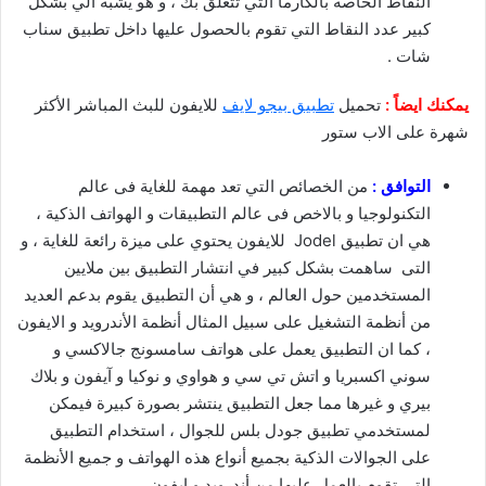
النقاط الخاصة بالكارما التي تتعلق بك ، و هو يشبه الي بشكل
كبير عدد النقاط التي تقوم بالحصول عليها داخل تطبيق سناب
شات .
يمكنك ايضاً :
تحميل
تطبيق بيجو لايف
للايفون للبث المباشر الأكثر
شهرة على الاب ستور
التوافق :
من الخصائص التي تعد مهمة للغاية فى عالم
التكنولوجيا و بالاخص فى عالم التطبيقات و الهواتف الذكية ،
هي ان تطبيق Jodel للايفون يحتوي على ميزة رائعة للغاية ، و
التى ساهمت بشكل كبير في انتشار التطبيق بين ملايين
المستخدمين حول العالم ، و هي أن التطبيق يقوم بدعم العديد
من أنظمة التشغيل على سبيل المثال أنظمة الأندرويد و الايفون
، كما ان التطبيق يعمل على هواتف سامسونج جالاكسي و
سوني اكسبريا و اتش تي سي و هواوي و نوكيا و آيفون و بلاك
بيري و غيرها مما جعل التطبيق ينتشر بصورة كبيرة فيمكن
لمستخدمي تطبيق جودل بلس للجوال ، استخدام التطبيق
على الجوالات الذكية بجميع أنواع هذه الهواتف و جميع الأنظمة
التي تقوم بالعمل عليها من أندرويد و ايفون
.