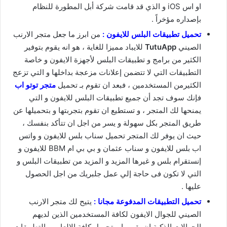
او اس iOS و الذي قد قامت شركة أبل المطورة للنظام
بإصداره مؤخراً .
تحميل تطبيقات البلس للايفون :
من ابرز ما جعل متجر الارنب
الصيني
TutuApp
للايباد مميزا للغاية ، هو انه يقوم بتوفير
الكثير من برامج و تطبيقات البلس لأجهزة الايفون و خاصة
التطبيقات التي لا تتضمن إعلانات مزعجة بداخلها و التي تزعج
الكثيرمن المستخدمين ، فبعد ان تقوم بـ تحميل
متجر توتو اب
فإنك سوف تجد أن جميع تطبيقات البلس للايفون و التي
يمنحها لك المتجر ، و تستطيع ان تقوم بتجربتها و بتحميلها عن
طريق المتجر بكل سهولة و يسر من اجل ان تتأكد بنفسك ،
حيث ان يوفر لك المتجر تحميل سناب بلس للايفون و واتس
اب بلس للايفون و سناب عثمان و بي بي ام BBM للايفون و
إنستقرام بلس و غيرها المزيد و المزيد من تطبيقات البلس و
التي لا تكون فى حاجة إلي عمل جلبريك من اجل الحصول
عليها .
تحميل التطبيقات المدفوعة مجانا :
يتيح لك متجر الارنب
الصيني للجوال الايفون لكافة المستخدمين الذين لديهم
الجوالات الذكية ان يقوموا بـ تحميل كافة الالعاب و التطبيقات