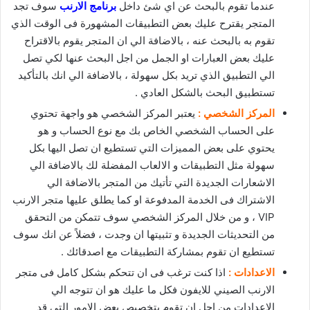
عندما تقوم بالبحث عن اي شئ داخل
برنامج الارنب
سوف تجد
المتجر يقترح عليك بعض التطبيقات المشهورة فى الوقت الذي
تقوم به بالبحث عنه ، بالاضافة الي ان المتجر يقوم بالاقتراح
عليك بعض العبارات او الجمل من اجل البحث عنها لكي تصل
الي التطبيق الذي تريد بكل سهولة ، بالاضافة الي انك بالتأكيد
تستطبيق البحث بالشكل العادي .
المركز الشخصي :
يعتبر المركز الشخصي هو واجهة تحتوي
على الحساب الشخصي الخاص بك مع نوع الحساب و هو
يحتوي على بعض المميزات التي تستطيع ان تصل اليها بكل
سهولة مثل التطبيقات و الالعاب المفضلة لك بالاضافة الي
الاشعارات الجديدة التي تأتيك من المتجر بالاضافة الي
الاشتراك فى الخدمة المدفوعة او كما يطلق عليها متجر الارنب
VIP ، و من خلال المركز الشخصي سوف تتمكن من التحقق
من التحديثات الجديدة و تثبيتها ان وجدت ، فضلاً عن انك سوف
تستطيع ان تقوم بمشاركة التطبيقات مع اصدقائك .
الاعدادات :
اذا كنت ترغب فى ان تتحكم بشكل كامل فى متجر
الارنب الصيني للايفون فكل ما عليك هو ان تتوجه الي
الاعدادات من اجل ان تقوم بتخصيص بعض الامور التي قد