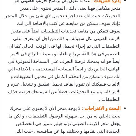
إدارة التنزيلات :
عندما نقول بأن برنامج
الارنب الصيني
هو
متجر متكامل فهنا نعنى ذلك ، المتجر يحتوي على مدير
للتحميلات حيث انك عند اجراء تحميل لاي شئ من خلال المتجر
فإنك سوف تتمكن من متابعته عن كثب بالاضافة الي انك
سوف تتمكن من متابعة تحديثات التطبيقات ايضاً على متجر
الارنب الصيني بكل سهولة ، و ذلك من اجل ان تتعرف على
التطبيقات التي تم إجراء تحميل لها فى الوقت الحالي كما ان
التصميم فى هذا القسم رائع للغاية و بسيط ، الرائع فى الامر
ايضاً هو انه يمنحك فرصة التعرف على المساحة المتوفرة فى
الهاتف الخاص بك و ايضاً المساحة المستخدمة ، بالاضافة الي
انك سوف تتمكن من التحكم الكامل فى تحميل التطبيقات و
الالعاب فيمكنك ان تقوم ايقاف تحميل تطبيق و تشغيل غيره و
الامر ذاته يتم مع التحديثات ، فضلاً عن انه يمنحك فرصة حذف
التطبيقات .
البحث و الاقتراحات :
لا يوجد متجر الان لا يحتوي على محرك
بحث داخلي له من اجل سهولة الوصول التطبيقات ، و لكن ما
يجعل متجر الارنب الصيني توتو هيلبر مميز هي الخصائص
الجديدة التي يقدمها و يختلف بها عن منافسيه ، حيث انك