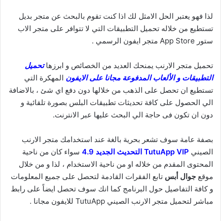
لذا فهو يعتبر الحل الامثل لك اذا كنت تقوم بالبحث عن متجر بديل
تستطيع من خلاله تحميل التطبيقات التي لا تتوافر على متجر الاب
ستور App Store متجر ايفون الرسمي .
تحميل متجر الارنب يمنحك العديد من الخصائص و ابرزها
تحميل
التطبيقات و الألعاب المدفوعة مجانا على الايفون
المهكرة التي
تستطيع ان تحصل على الذهب من خلالها دون دفع اي شئ ، بالاضافة
الي الحصول على كافة تحديثات تطبيقات البلس بصورة تلقائية و
دون ان تكون فى حاجة الي البحث عليها عبر الانترنت.
بصفة عامة سوف تشعر بحرية بالغة عند استخدامك متجر الارنب
الصيني
TutuApp VIP التحديث الجديد 4.9
سواء كان من ناحية
المحتوى المقدم من خلاله او من ناحية الاستخدام ، لذا و من خلال
موقع
جوال أبس
تابع الفقرات القادمة لتحصل على جميع المعلومات
و كافة التفاصيل حول البرنامج كما انك سوف تحصل ايضاً على رابط
مباشر لتحميل متجر الارنب الصيني TutuApp للايفون مجانا .