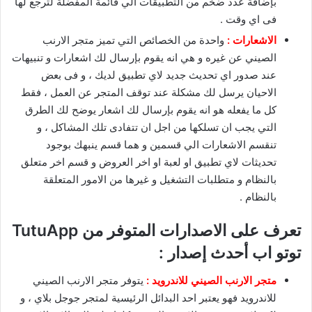
بإضافة عدد ضخم من التطبيقات الي قائمة المفضلة لترجع لها
فى اي وقت .
الاشعارات :
واحدة من الخصائص التي تميز متجر الارنب
الصيني عن غيره و هي انه يقوم بإرسال لك اشعارات و تنبيهات
عند صدور اي تحديث جديد لاي تطبيق لديك ، و فى بعض
الاحيان يرسل لك مشكلة عند توقف المتجر عن العمل ، فقط
كل ما يفعله هو انه يقوم بإرسال لك اشعار يوضح لك الطرق
التي يجب ان تسلكها من اجل ان تتفادى تلك المشاكل ، و
تنقسم الاشعارات الي قسمين و هما قسم ينبهك بوجود
تحديثات لاي تطبيق او لعبة او اخر العروض و قسم اخر متعلق
بالنظام و متطلبات التشغيل و غيرها من الامور المتعلقة
بالنظام .
تعرف على الاصدارات المتوفر من TutuApp
توتو اب أحدث إصدار :
متجر الارنب الصيني للاندرويد :
يتوفر متجر الارنب الصيني
للاندرويد فهو يعتبر احد البدائل الرئيسية لمتجر جوجل بلاي ، و