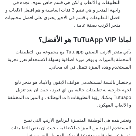
التطبيقات و الالعاب و لكن هي قسم خاص سوف تجده فى
واجهة المتجر و هي تضم 3 فئات اساسية و هم افضل الالعاب و
افضل التطبيقات و قسم فى الاخير يحتوي على افضل محتويات
متجر الارنب بصفة عامة .
لماذا TuTuApp VIP هو الأفضل؟
يأتي متجر الارنب الصيني Tutuapp مع مجموعة من التطبيقات
المحملة بالميزات و يوفر ميزة اضافية وسهلة الاستخدام تعزز تجربة
المستخدم وهذه الميزة تتمثل في انه مجاني.
بإختصار بالنسة لمستخدمي هواتف الايفون والايباد هو متجر تابع
لجهة خارجية به تطبيقات خالية من اي قيود ، حيث ان بعد تنزيل
Tutuapp يمكنك رؤية التطبيقات ذات الوظائف و الميزات المختلفة
و الالعاب المهكرة.
وتعتبر هذه هي الوظيفة المتميزة لبرنامج الارنب التي تمنح
المستخدم المزيد من الميزات الاضافية ، حيث ان بعض التطبيقات
عبارة عن تطبيقات مدفوعة لا يمكن الوصول اليها من قبل