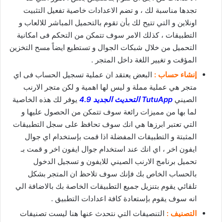
تجدها مناسبة لك ، و تضم الاعدادات خاصية تفعيل التثبيت
اونلاين و التي تتيح لك بأن تقوم بالتحميل المباشر للالعاب و
التطبيقات ، كذلك الامر سوف تتمكن من التحكم فى امكانية
التحميل من خلال شبكات الجوال و تستطيع ايضاً مسح التخزين
المؤقت و تغيير اللغة داخل المتجر .
إنشاء حساب :
البعض يعتقد ان عملية تسجيل الحساب فى اي
متجر هي عملية مملة و ليس لها اهمية و لكن متجر الارنب
الصيني
TutuApp التحديث الجديد 4.9
يوفر لك هذه الخاصية
لما بها من مميزات رائعة سوف تتمكن من الحصول عليها و
التي تعتبر ابرزها هي انك سوف تحافظ على سجل التطبيقات
المثبتة و التطبيقات المفضلة اذا قمت بإستخدام اي جوال
ايفون اخر ، اي انك عند استخدام جوال ايفون اخر و قمت بـ
تحميل برنامج الارنب الصيني للايفون و تسجيل الدخول
بالحساب الخاص بك فإنك سوف تلاحظ ان المتجر بشكل
تلقائي يقوم بتنزيل جميع التطبيقات الخاصة بك بالاضافة الي
انه سوف يقوم بإستعادة كافة اعدادات التطبيق .
التصنيف :
التنصيفات التي نتحدث عنها هنا ليست تصنيفات