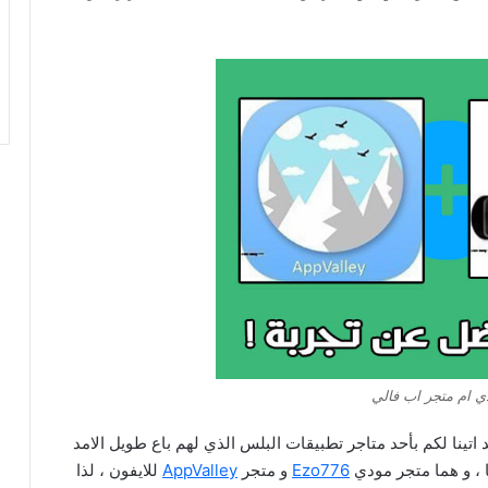
ي ام متجر اب فالي
تينا لكم بأحد متاجر تطبيقات البلس الذي لهم باع طويل الامد
 ، و هما متجر مودي
Ezo776
و متجر
AppValley
للايفون ، لذا