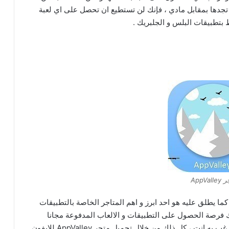
دها بمقابل مادي ، فإنك لن تستطيع ان تحصل على اي لعبة
تطبيقات البلس و الجلبريك .
للايفون أَضغط هنا
AppVall
كما يطلق عليه هو احد ابرز و اهم المتاجر الخاصة بالتطبيقات
منحك فرصة الحصول على التطبيقات و الالعاب المدفوعة مجانا
بشكل يومي و تستطيع ان تقوم بتحميلها فى اي وقت ترغب به انت ، كل ذلك من خلال تحميل متجر AppValley للايفون