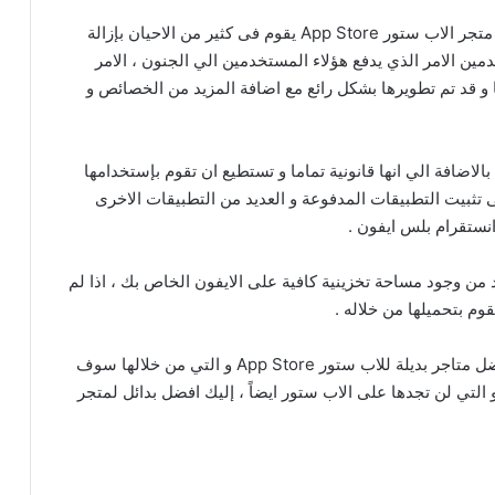
و يرجع لجوء المستخدمين الي هذه المتاجر ايضاً هو ان متجر الاب ستور App Store يقوم فى كثير من الاحيان بإزالة
ين الامر الذي يدفع هؤلاء المستخدمين الي الجنون ، الامر
اما و قد تم تطويرها بشكل رائع مع اضافة المزيد من الخصائص و
 بالاضافة الي انها قانونية تماما و تستطيع ان تقوم بإستخدامها
تثبيت التطبيقات المدفوعة و العديد من التطبيقات الاخرى
ستقرام بلس ايفون .
 من وجود مساحة تخزينية كافية على الايفون الخاص بك ، اذا لم
وم بتحميلها من خلاله .
و قد قمنا هنا فى موقع جوال أبس بتوفير لك قائمة بأفضل متاجر بديلة للاب ستور App Store و التي من خلالها سوف
لتي لن تجدها على الاب ستور ايضاً ، إليك افضل بدائل لمتجر