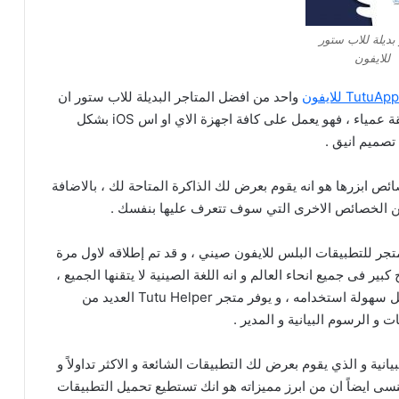
بديلة للاب ستور
للايفون
واحد من افضل المتاجر البديلة للاب ستور ان
لم يكن افضلها و الذي يثق به العديد من المستخدمين ثقة عمياء ، فهو يعمل على كافة اجهزة الاي او اس iOS بشكل
صميم انيق .
ائص ابزرها هو انه يقوم بعرض لك الذاكرة المتاحة لك ، بالاضافة
من الخصائص الاخرى التي سوف تتعرف عليها بنفسك .
و يعتبر فى الاساس متجر للتطبيقات البلس للايفون صيني ، و قد تم إطلاقه لاول مرة
بير فى جميع انحاء العالم و انه اللغة الصينية لا يتقنها الجميع ،
فقد قاموا مؤخراً بإصدار المتجر باللغة الانجليزية من اجل سهولة استخدامه ، و يوفر متجر Tutu Helper العديد من
ت و الرسوم البيانية و المدير .
نية و الذي يقوم بعرض لك التطبيقات الشائعة و الاكثر تداولاً و
نسى ايضاً ان من ابرز مميزاته هو انك تستطيع تحميل التطبيقات