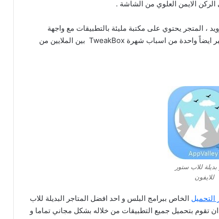
رويد ، المتجر يحتوي على مكتبة مليئة بالتطبيقات مع واجهة
استخدام سهلة للغاية ذات تصميم مذهل جدا و التي تعتبر ايضاً واحدة من اسباب شهرة TweakBox بين الملايين من
بديلة للاب ستور
للايفون
 التحميل
الخاص ببرامج البلس و احد افضل المتاجر البديلة للاب
ان تقوم بتحميل جميع التطبيقات من خلاله بشكل مجاني تماما و