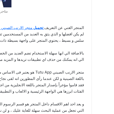
متاجر 
المتجر الغني عن التعريف
تحميل
متجر الارنب الصيني TutuApp للايفون
سلس و بسيط ، يحتوي المتجر على واجهة بسيطة ذات ت
بالاضافة الي انها سهلة الاستخدام تضم العديد من الخص
الي انه يمكنك من حذف اي تطبيقات تريدها و المزيد 
متجر الارنب الصيني Tutu App ه
باللغة الصينية و لكن عندما رأى المطورين انه لقى نجاح ك
الفئات ابرزها هي الواجهة الرئيسية و الالعاب و التطبيقا
و يعد احد اهم الاقسام داخل المتجر هو قسم الرسوم البيا
التي تجعل من عملية البحث سهلة للغاية عليك ، و لن ن